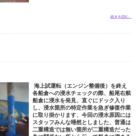
続きを読む...
海上試運転（エンジン整備後）を終え
各船倉への浸水チェックの際、船尾右舷
船倉に浸水を発見、直ぐにドック入り
し、浸水箇所の特定作業を急ぎ修復作業
に取り掛かります、今回の浸水原因には
スタッフみんな唖然としました、普通は
二重構造では無い箇所が二重構造だった