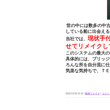
世の中には数多の中
している船に出会える
現状手
当社では、
せてリメイクし
このシステムの最大の
具体的には、ブリッジ
ろんな所を自分流に仕
気楽な気持ちで、ＴＥ
2015/12/10 21:25 |
船体リメイク
|
コメント