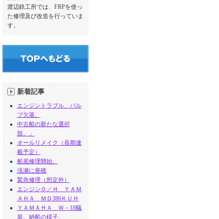
渡辺鉄工所では、FRPを使っ
た修理及び改造を行っていま
す。
新着記事
エンジントラブル、バル
ブ欠落。
中古船の新たな選択
肢。」
オールリメイク（長期連
載予定）
船底修理開始。
浅瀬に座礁
緊急修理（想定外）
エンジンＯ／Ｈ ＹＡＭ
ＡＨＡ ＭＤ386ＫＵＨ
ＹＡＭＡＨＡ Ｗ－18艤
装。納船の様子。